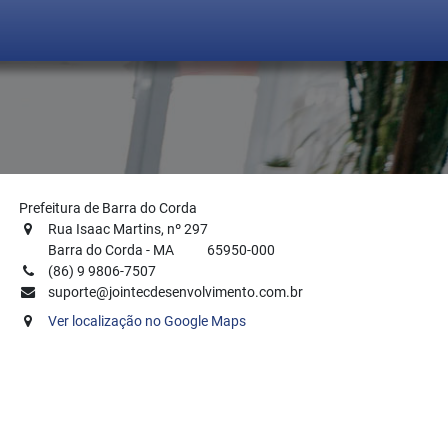
Prefeitura de Barra do Corda
Rua Isaac Martins
, nº
297
Barra do Corda
-
MA
65950-000
(86) 9 9806-7507
suporte@jointecdesenvolvimento.com.br
Ver localização no Google Maps